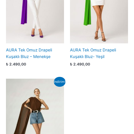
AURA Tek Omuz Drapeli
AURA Tek Omuz Drapeli
Kuşaklı Bluz – Menekşe
Kuşaklı Bluz- Yeşil
₺
2.490,00
₺
2.490,00
Orijinal
Şu
İndirim!
fiyat:
andaki
₺ 2.490,00.
fiyat:
₺ 1.900,00.