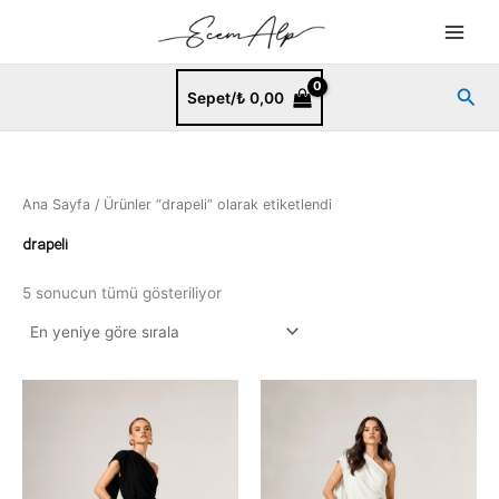
En
İçeriğe
yeniye
göre
atla
sıralandı
Ara
Sepet/
₺
0,00
Ana Sayfa
/ Ürünler “drapeli” olarak etiketlendi
drapeli
5 sonucun tümü gösteriliyor