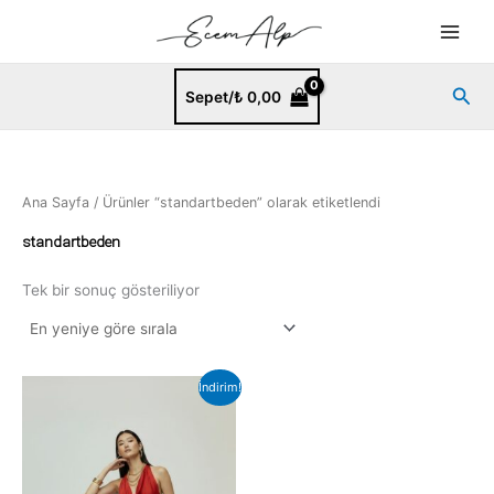
İçeriğe
atla
Ara
Sepet/
₺
0,00
Ana Sayfa
/ Ürünler “standartbeden” olarak etiketlendi
standartbeden
Tek bir sonuç gösteriliyor
Orijinal
Şu
İndirim!
fiyat:
andaki
₺ 950,00.
fiyat:
₺ 850,00.