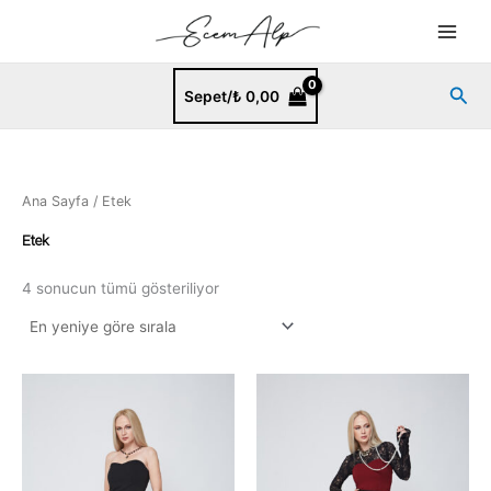
En
İçeriğe
yeniye
göre
atla
sıralandı
Ara
Sepet/
₺
0,00
Ana Sayfa
/ Etek
Etek
4 sonucun tümü gösteriliyor