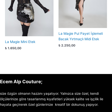
La Magie Pul Payet İşlemeli
Bacak Yırtmaçlı Midi Etek
La Magie Mini Etek
₺
2.250,00
₺
1.650,00
Ecem Alp Couture;
size özgün olmanın hazzını yaşatıyor. Yalnızca size özel, kendi
ölçülerinize göre tasarlanmış kıyafetleri yüksek kalite ve işçilik ile
hayata geçirerek özel günlerinize kreatif bir dokunuş yapıyor.